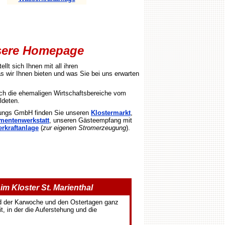
nsere Homepage
ellt sich Ihnen mit all ihren
s wir Ihnen bieten und was Sie bei uns erwarten
ich die ehemaligen Wirtschaftsbereiche vom
ldeten.
ltungs GmbH finden Sie u
nseren
Klostermarkt
,
mentenwerkstatt
, unseren Gästeempfang mit
rkraftanlage
(
zur eigenen Stromerzeugung
).
m Kloster St. Marienthal
nd der Karwoche und den Ostertagen ganz
t, in der die Auferstehung und die