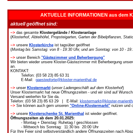
AKTUELLE INFORMATIONEN aus dem Klos
aktuell geöffnet sind:
~>
das gesamte
Klostergelände / Klosteranlage
(
Klosterhof, Abteihöfel, Propsteigarten, Garten der Bibelpflanzen, Statio
~>
unsere
Klosterkirche
ist tagsüber geöffnet
(
Montag bis Samstag: von 8 - 19:30 Uhr, und am Sonntag: von 10 - 19:
~>
unser Bereich
"Gästezimmer und Beherbergung"
Wir bieten wieder unsere Kloster-Gästezimmer mit Beherbergung unser
an.
KONTAKT:
Telefon: (03 58 23) 85 63 31
E-Mail:
gaestepforte@kloster-marienthal.de
~>
unser
Klostermarkt
(
unser Ladengeschäft auf dem Klosterhof
)
Unser Klostermarkt hat neue Öffnungszeiten - und wir sind auf Wunsch 
Versand weiterhin für Sie da.
Telefon: (03 58 23) 85 63 29 | E-Mail:
klostermarkt@kloster-marienth
~>
Sie können auch gern unseren
"Online-Klostermarkt"
nutzen und o
~>
unsere
Klosterschenke St. Marienthal
ist wieder geöffnet.
Öffnungszeiten ab dem 20.01.2025:
- Montag + Dienstag: Ruhetag / geschlossen
- Mittwoch bis Sonntag: 11:30 bis 20:00 Uhr
Für Ihre Feier sind selbstverständlich andere Öffnungszeiten nach Abs