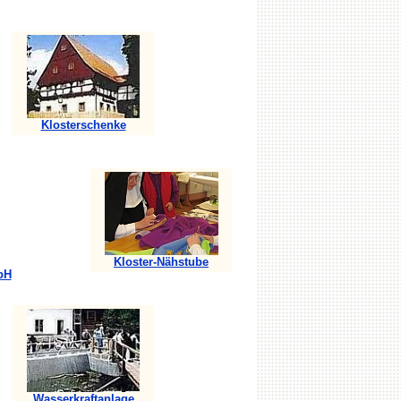
Klosterschenke
Kloster-Nähstube
bH
Wasserkraftanlage