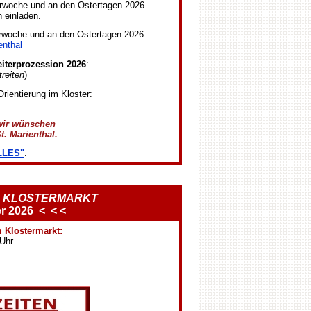
Karwoche und an den Ostertagen 2026
 einladen.
rwoche und an den Ostertagen 2026:
enthal
eiterprozession 2026
:
reiten
)
Orientierung im Kloster:
wir wünschen
t. Marienthal.
LLES"
.
m KLOSTERMARKT
er 2026 < < <
 Klostermarkt:
Uhr