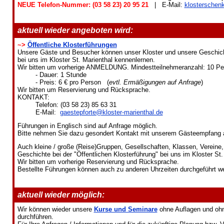
NEUE Telefon-Nummer: (03 58 23) 20 95 21
| E-Mail:
klosterschen
aktuell wieder angeboten wird:
~>
Öffentliche Klosterführungen
Unsere Gäste und Besucher können unser Kloster und unsere Geschich
bei uns im Kloster St. Marienthal kennenlernen.
Wir bitten um vorherige ANMELDUNG. Mindestteilnehmeranzahl: 10 P
- Dauer: 1 Stunde
- Preis: 6 € pro Person (
evtl. Ermäßigungen auf Anfrage
)
Wir bitten um Reservierung und Rücksprache.
KONTAKT:
Telefon: (03 58 23) 85 63 31
E-Mail:
gaestepforte@kloster-marienthal.de
Führungen in Englisch sind auf Anfrage möglich.
Bitte nehmen Sie dazu gesondert Kontakt mit unserem Gästeempfang 
Auch kleine / große (Reise)Gruppen, Gesellschaften, Klassen, Vereine,
Geschichte bei der "Öffentlichen Klosterführung" bei uns im Kloster St
Wir bitten um vorherige Reservierung und Rücksprache.
Bestellte Führungen können auch zu anderen Uhrzeiten durchgeführt w
aktuell wieder möglich:
Wir können wieder unsere
Kurse und Seminare
ohne Auflagen und oh
durchführen.