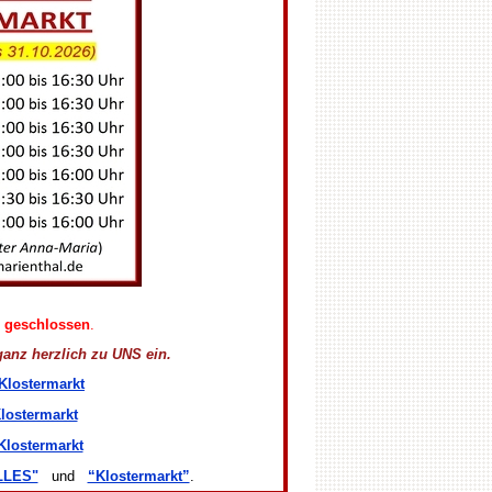
n
geschlossen
.
anz herzlich zu UNS ein.
Klostermarkt
lostermarkt
Klostermarkt
LLES"
und
“Klostermarkt”
.