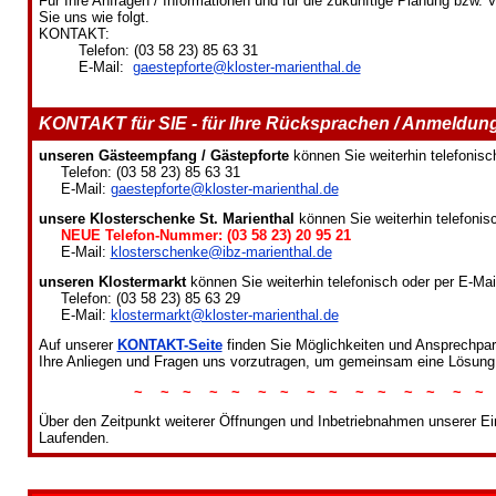
Für Ihre Anfragen / Informationen und für die zukünftige Planung bzw. 
Sie uns wie folgt.
KONTAKT:
Telefon: (03 58 23) 85 63 31
E-Mail:
gaestepforte@kloster-marienthal.de
KONTAKT für SIE - für Ihre Rücksprachen / Anmeldun
unseren Gästeempfang / Gästepforte
können Sie weiterhin telefonisch
Telefon: (03 58 23) 85 63 31
E-Mail:
gaestepforte@kloster-marienthal.de
unsere Klosterschenke St. Marienthal
können Sie weiterhin telefonisc
NEUE Telefon-Nummer: (03 58 23) 20 95 21
E-Mail:
klosterschenke@ibz-marienthal.de
unseren Klostermarkt
können Sie weiterhin telefonisch oder per E-Mail
Telefon: (03 58 23) 85 63 29
E-Mail:
klostermarkt@kloster-marienthal.de
Auf unserer
KONTAKT-Seite
finden Sie Möglichkeiten und Ansprechpart
Ihre Anliegen und Fragen uns vorzutragen, um gemeinsam eine Lösung 
~ ~ ~ ~ ~ ~ ~ ~ ~ ~ ~ ~ ~ ~ ~
Über den Zeitpunkt weiterer Öffnungen und Inbetriebnahmen unserer Ein
Laufenden.