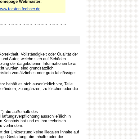
omepage Webmaster:
www.torsten-fechner.de
 ~ ~ ~ ~ ~ ~ ~ ~ ~ ~ ~ ~ ~ ~ ~ ~ ~ ~
rrektheit, Vollständigkeit oder Qualität der
 und Autor, welche sich auf Schäden
nutzung der dargebotenen Informationen bzw.
cht wurden, sind grundsätzlich
lich vorsätzliches oder grob fahrlässiges
or behält es sich ausdrücklich vor, Teile
rändern, zu ergänzen, zu löschen oder die
"), die außerhalb des
aftungsverpflichtung ausschließlich in
en Kenntnis hat und es ihm technisch
u verhindern.
 der Linksetzung keine illegalen Inhalte auf
ge Gestaltung, die Inhalte oder die