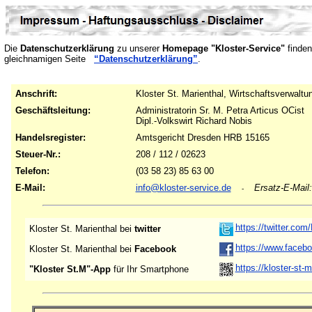
Die
Datenschutzerklärung
zu unserer
Homepage "Kloster-Service"
finden
gleichnamigen Seite
“Datenschutzerklärung”
.
Anschrift:
Kloster St. Marienthal, Wirtschaftsverwalt
Geschäftsleitung:
Administratorin Sr. M. Petra Articus OCist
Dipl.-Volkswirt Richard Nobis
Handelsregister:
Amtsgericht Dresden HRB 15165
Steuer-Nr.:
208 / 112 / 02623
Telefon:
(03 58 23) 85 63 00
E-Mail:
info@kloster-service.de
Ersatz-E-Mail
-
https://twitter.com
Kloster St. Marienthal bei
twitter
https://www.facebo
Kloster St. Marienthal bei
Facebook
https://kloster-st-
"Kloster St.M"-App
für Ihr Smartphone