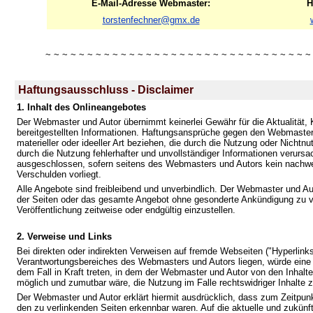
E-Mail-Adresse Webmaster:
H
torstenfechner@gmx.de
~ ~ ~ ~ ~ ~ ~ ~ ~ ~ ~ ~ ~ ~ ~ ~ ~ ~ ~ ~ ~ ~ ~ ~ ~ ~ ~ ~ ~ ~ ~ ~
Haftungsausschluss - Disclaimer
1. Inhalt des Onlineangebotes
Der Webmaster und Autor übernimmt keinerlei Gewähr für die Aktualität, Ko
bereitgestellten Informationen. Haftungsansprüche gegen den Webmaster
materieller oder ideeller Art beziehen, die durch die Nutzung oder Nicht
durch die Nutzung fehlerhafter und unvollständiger Informationen verursa
ausgeschlossen, sofern seitens des Webmasters und Autors kein nachweis
Verschulden vorliegt.
Alle Angebote sind freibleibend und unverbindlich. Der Webmaster und Aut
der Seiten oder das gesamte Angebot ohne gesonderte Ankündigung zu ve
Veröffentlichung zeitweise oder endgültig einzustellen.
2. Verweise und Links
Bei direkten oder indirekten Verweisen auf fremde Webseiten ("Hyperlinks
Verantwortungsbereiches des Webmasters und Autors liegen, würde eine H
dem Fall in Kraft treten, in dem der Webmaster und Autor von den Inhalt
möglich und zumutbar wäre, die Nutzung im Falle rechtswidriger Inhalte z
Der Webmaster und Autor erklärt hiermit ausdrücklich, dass zum Zeitpunkt
den zu verlinkenden Seiten erkennbar waren. Auf die aktuelle und zukünfti