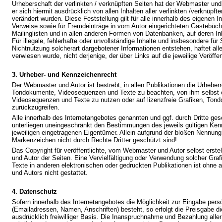
Urheberschaft der verlinkten / verknüpften Seiten hat der Webmaster und A
er sich hiermit ausdrücklich von allen Inhalten aller verlinkten /verknüpf
verändert wurden. Diese Feststellung gilt für alle innerhalb des eigenen 
Verweise sowie für Fremdeinträge in vom Autor eingerichteten Gästebüch
Mailinglisten und in allen anderen Formen von Datenbanken, auf deren Inh
Für illegale, fehlerhafte oder unvollständige Inhalte und insbesondere fü
Nichtnutzung solcherart dargebotener Informationen entstehen, haftet alle
verwiesen wurde, nicht derjenige, der über Links auf die jeweilige Veröffen
3. Urheber- und Kennzeichenrecht
Der Webmaster und Autor ist bestrebt, in allen Publikationen die Urheber
Tondokumente, Videosequenzen und Texte zu beachten, von ihm selbst e
Videosequenzen und Texte zu nutzen oder auf lizenzfreie Grafiken, To
zurückzugreifen.
Alle innerhalb des Internetangebotes genannten und ggf. durch Dritte g
unterliegen uneingeschränkt den Bestimmungen des jeweils gültigen Ken
jeweiligen eingetragenen Eigentümer. Allein aufgrund der bloßen Nennung 
Markenzeichen nicht durch Rechte Dritter geschützt sind!
Das Copyright für veröffentlichte, vom Webmaster und Autor selbst erstel
und Autor der Seiten. Eine Vervielfältigung oder Verwendung solcher G
Texte in anderen elektronischen oder gedruckten Publikationen ist ohn
und Autors nicht gestattet.
4. Datenschutz
Sofern innerhalb des Internetangebotes die Möglichkeit zur Eingabe persö
(Emailadressen, Namen, Anschriften) besteht, so erfolgt die Preisgabe d
ausdrücklich freiwilliger Basis. Die Inanspruchnahme und Bezahlung aller