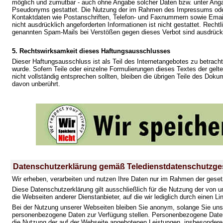
möglich und zumutbar - auch ohne Angabe solcher Daten bzw. unter Anga
Pseudonyms gestattet. Die Nutzung der im Rahmen des Impressums oder 
Kontaktdaten wie Postanschriften, Telefon- und Faxnummern sowie Emai
nicht ausdrücklich angeforderten Informationen ist nicht gestattet. Recht
genannten Spam-Mails bei Verstößen gegen dieses Verbot sind ausdrückl
5. Rechtswirksamkeit dieses Haftungsausschlusses
Dieser Haftungsausschluss ist als Teil des Internetangebotes zu betrach
wurde. Sofern Teile oder einzelne Formulierungen dieses Textes der gelt
nicht vollständig entsprechen sollten, bleiben die übrigen Teile des Dokum
davon unberührt.
Datenschutzerklärung gemäß Teledienstdatenschutzge
Wir erheben, verarbeiten und nutzen Ihre Daten nur im Rahmen der gese
Diese Datenschutzerklärung gilt ausschließlich für die Nutzung der von u
die Webseiten anderer Dienstanbieter, auf die wir lediglich durch einen Li
Bei der Nutzung unserer Webseiten bleiben Sie anonym, solange Sie uns n
personenbezogene Daten zur Verfügung stellen. Personenbezogene Daten
die Nutzung der auf der Webseite angebotenen Leistungen, insbesondere F