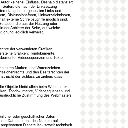
utor keinerlei Einfluss. Deshalb distanziert
ten Seiten, die nach der Linksetzung
Internetangebotes gesetzten Links und
ern, Diskussionsforen, Linkverzeichnissen,
alt externe Schreibzugriffe möglich sind.
r Schäden, die aus der Nutzung oder
in der Anbieter der Seite, auf welche
tlichung lediglich verweist.
rechte der verwendeten Grafiken,
rstellte Grafiken, Tondokumente,
ndokumente, Videosequenzen und Texte
eschützten Marken- und Warenzeichen
nzeichenrechts und den Besitzrechten der
ist nicht der Schluss zu ziehen, dass
lte Objekte bleibt allein beim Webmaster
rafiken, Tondokumente, Videosequenzen und
e ausdrückliche Zustimmung des Webmasters
nlicher oder geschäftlicher Daten
ieser Daten seitens des Nutzers auf
 angebotenen Dienste ist - soweit technisch