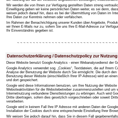
Wir werden die von Ihnen zur Verfügung gestellten Daten streng vertraul
Einwilligung geben wir keine persönlichen Daten weiter, es sei denn, dass 
weisen jedoch darauf hin, dass es bei der Übermittlung von Daten im In
Ihre Daten zur Kenntnis nehmen oder verfälschen.
Im Rahmen der Benachrichtigung unserer Kunden über Angebote, Produkt
wir Ihnen E-Mails nur zu, sofern Sie uns Ihre E-Mail-Adresse zur Verfügun
Ihr Einverständnis gegeben ist.
~ ~ ~ ~ ~ ~ ~ ~ ~ ~ ~ ~ ~ ~ ~ ~ ~ ~ ~ ~ ~ ~ ~ ~ ~ ~ ~ ~ ~ ~ ~ ~
Datenschutzerklärung / Datenschutzpolicy zur Nutzung 
Diese Website benutzt Google Analytics - einen Webanalysedienst der Go
Google Analytics verwendet sog. „Cookies“, Textdateien, die auf Ihrem 
Analyse der Benutzung der Website durch Sie ermöglicht. Die durch den 
Benutzung dieser Website (einschließlich Ihrer IP-Adresse) wird an eine
und dort gespeichert.
Google wird diese Informationen benutzen, um Ihre Nutzung der Website
Websiteaktivitäten für die Websitebetreiber zusammenzustellen und um w
Internetnutzung verbundene Dienstleistungen zu erbringen. Auch wird Go
Dritte übertragen, sofern dies gesetzlich vorgeschrieben oder soweit Dri
verarbeiten.
Google wird in keinem Fall Ihre IP Adresse mit anderen Daten der Google
Installation der Cookies durch eine entsprechende Einstellung Ihrer Brow
Wir weisen Sie jedoch darauf hin, dass Sie in diesem Fall gegebenenfall