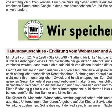
voll umfänglich nutzen können. Durch die Nutzung dieser Website erkläre
erhobenen Daten durch Google in der zuvor beschriebenen Art und Wei
einverstanden.
Haftungsausschluss - Erklärung vom Webmaster und A
Mit Urteil vom 12. Mai 1998 - 312 O 85/98 - "Haftung für Links" hat da
durch die Anbringung eines Links die Inhalte der gelinkten Seite ggf. mit
verhindert werden, dass man sich ausdrücklich von diesen Inhalten distan
Hiermit distanziere ich mich ausdrücklich von allen Inhalten aller gelinkt
nach anfänglicher persönlicher Kenntnisnahme, Sichtung und Kontrolle auf 
nicht mehr ihrem ursprünglichem Zweck und Inhalt entsprechen. Zum Zeit
gelinkten Seiten keinerlei illegale und verbotene Inhalte für mich ersicht
dahingehend verändert, so distanziere ich mich von diesen Seiten und ma
Diese Erklärung gilt für alle auf dieser Internetpräsenz publizierten Links 
bei uns veröffentlichten Banner und Links führen.
Die Kloster St. Marienthal Wirtschaftsverwaltungsgesellschaft mbH und
aus, dass Unternehmen, über deren Angebote auf den Kloster-Service.de-S
Verlinkung zustimmen. Sollte dies nicht der Fall sein, bitten wir um Nachr