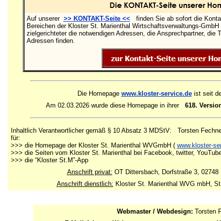
Auf unserer
>> KONTAKT-Seite <<
finden Sie ab sofort die Kont
Bereichen der Kloster St. Marienthal Wirtschaftsverwaltungs-GmbH .
zielgerichteter die notwendigen Adressen, die Ansprechpartner, die
Adressen finden.
Die Homepage
www.kloster-service.de
ist seit d
Am 02.03.2026 wurde diese Homepage in ihrer
618. Versio
Inhaltlich Verantwortlicher gemäß § 10 Absatz 3 MDStV: Torsten Fechne
für:
>>> die Homepage der Kloster St. Marienthal WVGmbH (
www.kloster-se
>>> die Seiten vom Kloster St. Marienthal bei Facebook, twitter, YouTub
>>> die “Kloster St.M”-App
Anschrift privat:
OT Dittersbach, Dorfstraße 3, 02748
Anschrift dienstlich:
Kloster St. Marienthal WVG mbH, St. 
Webmaster / Webdesign:
Torsten 