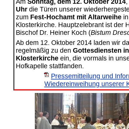
Am
Sonntag, dem 12. Oktober 2014
,
Uhr
die Türen unserer wiederhergestel
zum
Fest-Hochamt mit Altarweihe
in
Klosterkirche. Hauptzelebrant ist der
Bischof Dr. Heiner Koch (
Bistum Dres
Ab dem 12. Oktober 2014 laden wir d
regelmäßig zu den
Gottesdiensten in
Klosterkirche
ein, die vormals in unse
Hofkapelle stattfanden.
Pressemitteilung und Info
Wiedereinweihung unserer K