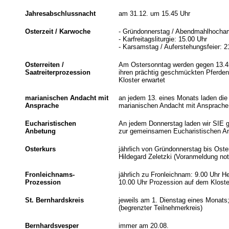
Jahresabschlussnacht
am 31.12. um 15.45 Uhr
Osterzeit / Karwoche
- Gründonnerstag / Abendmahlhocham
- Karfreitagsliturgie: 15.00 Uhr
- Karsamstag / Auferstehungsfeier: 2
Osterreiten /
Am Ostersonntag werden gegen 13.45 U
Saatreiterprozession
ihren prächtig geschmückten Pferden
Kloster erwartet
marianischen Andacht mit
an jedem 13. eines Monats laden die
Ansprache
marianischen Andacht mit Ansprache 
Eucharistischen
An jedem Donnerstag laden wir SIE g
Anbetung
zur gemeinsamen Eucharistischen Anb
Osterkurs
jährlich von Gründonnerstag bis Oster
Hildegard Zeletzki (Voranmeldung no
Fronleichnams-
jährlich zu Fronleichnam: 9.00 Uhr He
Prozession
10.00 Uhr Prozession auf dem Kloste
St. Bernhardskreis
jeweils am 1. Dienstag eines Monats
(begrenzter Teilnehmerkreis)
Bernhardsvesper
immer am 20.08.